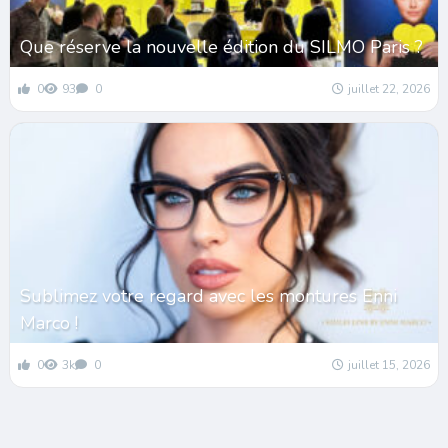
Que réserve la nouvelle édition du SILMO Paris ?
0
93
0
juillet 22, 2026
Sublimez votre regard avec les montures Enni
Marco !
0
3k
0
juillet 15, 2026