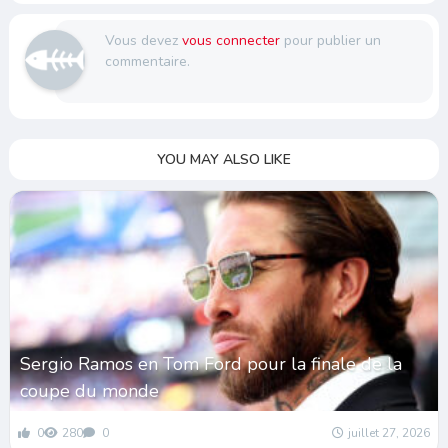
Vous devez
vous connecter
pour publier un
commentaire.
YOU MAY ALSO LIKE
Sergio Ramos en Tom Ford pour la finale de la
coupe du monde
0
280
0
juillet 27, 2026