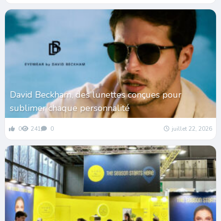
David Beckham, des lunettes conçues pour
sublimer chaque personnalité
0
241
0
juillet 22, 2026