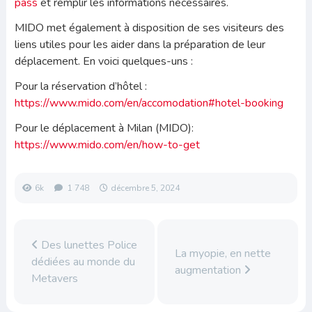
pass
et remplir les informations nécessaires.
MIDO met également à disposition de ses visiteurs des
liens utiles pour les aider dans la préparation de leur
déplacement. En voici quelques-uns :
Pour la réservation d’hôtel :
https://www.mido.com/en/accomodation#hotel-booking
Pour le déplacement à Milan (MIDO):
https://www.mido.com/en/how-to-get
6k
1 748
décembre 5, 2024
Des lunettes Police
La myopie, en nette
dédiées au monde du
augmentation
Metavers