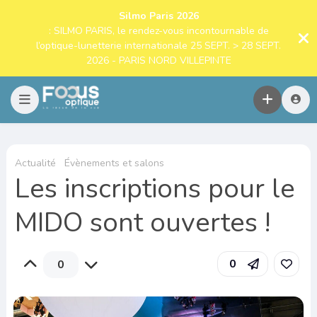
Silmo Paris 2026
: SILMO PARIS, le rendez-vous incontournable de
l’optique-lunetterie internationale 25 SEPT. > 28 SEPT.
2026 - PARIS NORD VILLEPINTE
Actualité
Évènements et salons
Les inscriptions pour le
MIDO sont ouvertes !
0
0