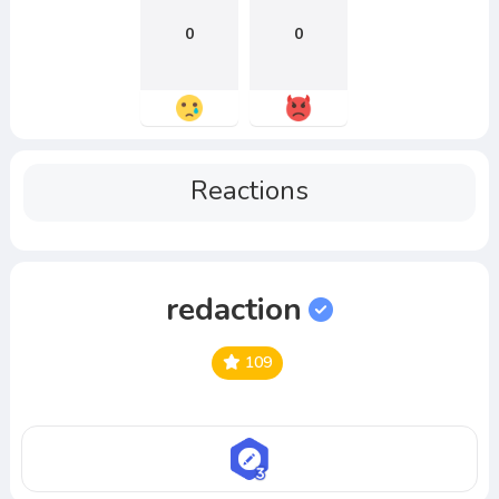
0
0
Reactions
redaction
109