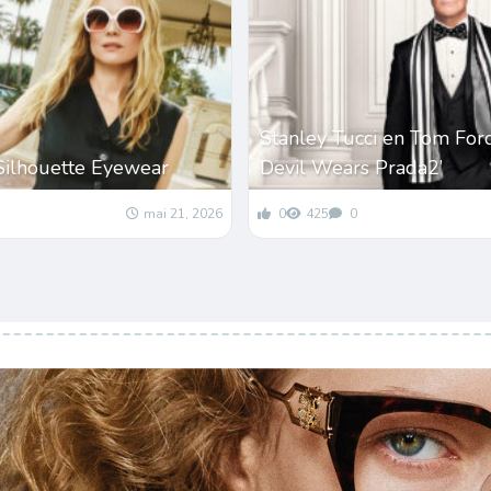
Stanley Tucci en Tom For
Silhouette Eyewear
Devil Wears Prada2’
mai 21, 2026
0
425
0