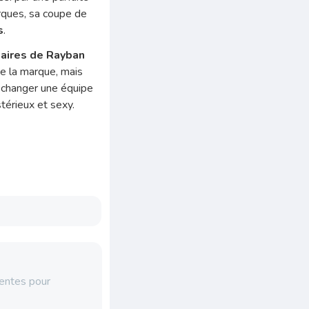
rques, sa coupe de
s
.
laires de Rayban
e la marque, mais
oi changer une équipe
térieux et sexy.
igentes pour