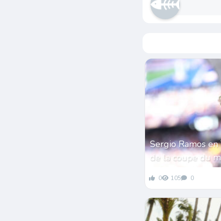
Sergio Ramos en 
de la coupe du 
0
105
0