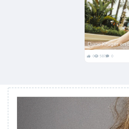
Diane Kruger en 
0
587
0