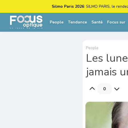
Silmo Paris 2026
: SILMO PARIS, le rende
People
Tendance
Santé
Focus sur
People
Les lune
jamais u
0