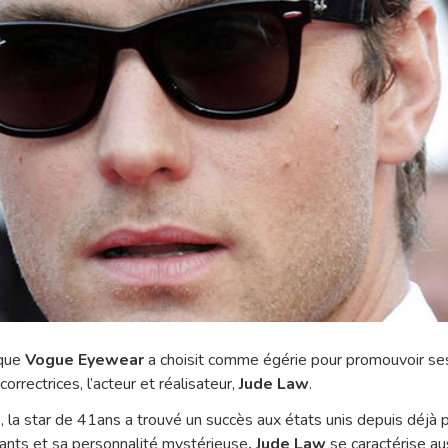
 que
Vogue Eyewear
a choisit comme égérie pour promouvoir ses
orrectrices, l’acteur et réalisateur,
Jude Law
.
, la star de 41ans a trouvé un succès aux états unis depuis déjà 
igants et sa personnalité mystérieuse
, Jude Law
se caractérise au