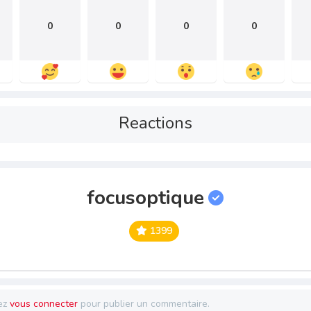
0
0
0
0
Reactions
focusoptique
1399
ez
vous connecter
pour publier un commentaire.