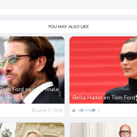
YOU MAY ALSO LIKE
Tom Ford pour la finale
monde
Bella Hadid en Tom Ford
juillet 27, 2026
0
848
0