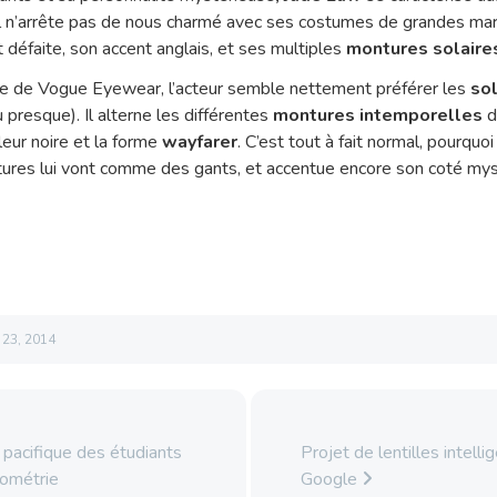
 Il n’arrête pas de nous charmé avec ses costumes de grandes ma
défaite, son accent anglais, et ses multiples
montures solaire
érie de Vogue Eyewear, l’acteur semble nettement préférer les
so
 presque). Il alterne les différentes
montures intemporelles
d
leur noire et la forme
wayfarer
. C’est tout à fait normal, pourqu
ures lui vont comme des gants, et accentue encore son coté mys
l 23, 2014
 pacifique des étudiants
Projet de lentilles intell
tométrie
Google