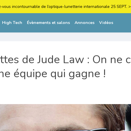
z-vous incontournable de l’optique-lunetterie internationale 25 SEPT
High Tech
Évènements et salons
Annonces
Vidéos
ttes de Jude Law : On ne 
ne équipe qui gagne !