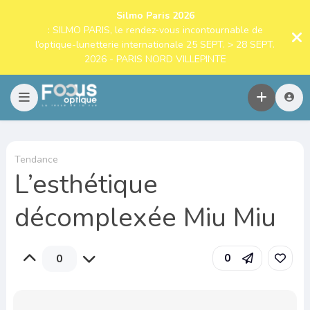
Silmo Paris 2026
: SILMO PARIS, le rendez-vous incontournable de
l’optique-lunetterie internationale 25 SEPT. > 28 SEPT.
2026 - PARIS NORD VILLEPINTE
Tendance
L’esthétique
décomplexée Miu Miu
0
0