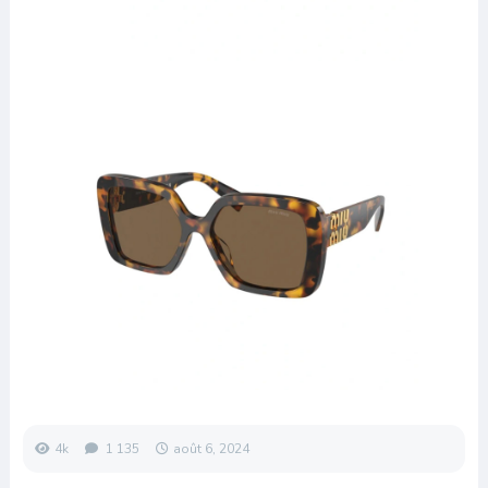
4k
1 135
août 6, 2024