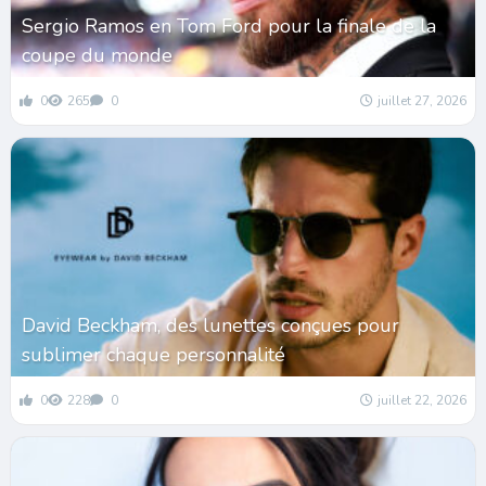
Sergio Ramos en Tom Ford pour la finale de la
coupe du monde
0
265
0
juillet 27, 2026
David Beckham, des lunettes conçues pour
sublimer chaque personnalité
0
228
0
juillet 22, 2026