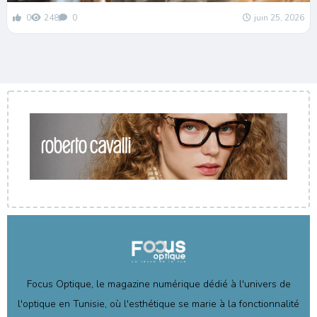
0
248
0
juin 25, 2026
Focus Optique, le magazine numérique dédié à l'univers de
l'optique en Tunisie, où l'esthétique se marie à la fonctionnalité