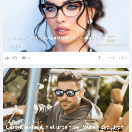
Sublimez votre regard avec les montures Enni
Marco !
0
3k
0
juillet 15, 2026
L’esprit audacieux et urbain de Police x Zac Efron