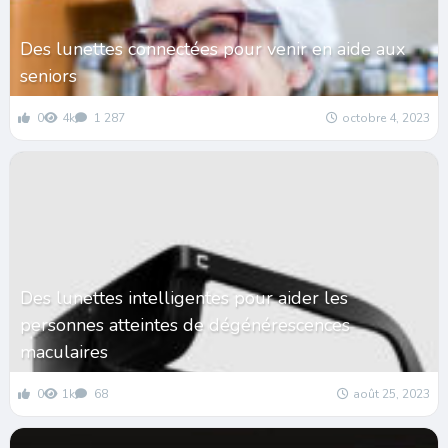
Des lunettes connectées pour venir en aide aux
seniors
0
4k
1 287
octobre 4, 2023
Des lunettes intelligentes pour aider les
personnes atteintes de dégénérescences
maculaires
0
1k
68
août 25, 2023