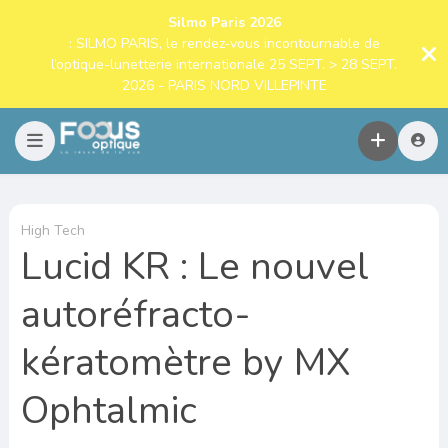
Silmo Paris 2026
: SILMO PARIS, le rendez-vous incontournable de
l’optique-lunetterie internationale 25 SEPT. > 28 SEPT.
2026 - PARIS NORD VILLEPINTE
High Tech
Lucid KR : Le nouvel
autoréfracto-
kératomètre by MX
Ophtalmic