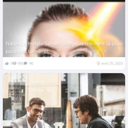
Nikon Lightstyle Series : Vos yeux méritent la plus
pure des lumières
0
991
96
avril 25, 2023