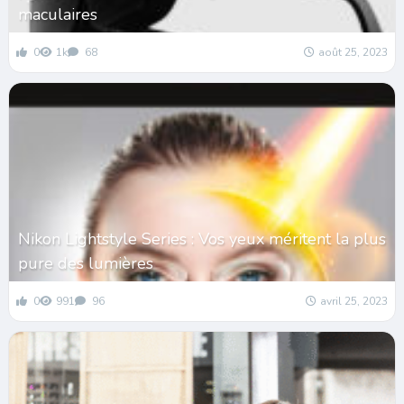
maculaires
0
1k
68
août 25, 2023
Nikon Lightstyle Series : Vos yeux méritent la plus
pure des lumières
0
991
96
avril 25, 2023