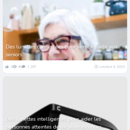
Des lunettes connectées pour venir en aide aux
seniors
0
4k
1 287
octobre 4, 2023
Des lunettes intelligentes pour aider les
personnes atteintes de dégénérescences