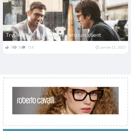
Trylive POP réinvente le parcours client
0
3k
718
janvier 11, 2023