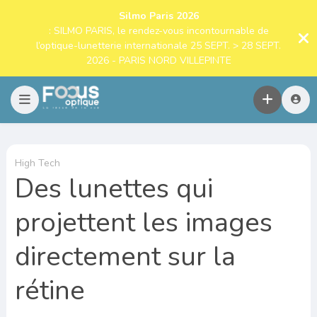
Silmo Paris 2026
: SILMO PARIS, le rendez-vous incontournable de
l’optique-lunetterie internationale 25 SEPT. > 28 SEPT.
2026 - PARIS NORD VILLEPINTE
High Tech
Des lunettes qui
projettent les images
directement sur la
rétine