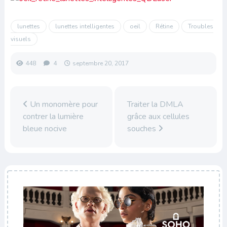
lunettes
lunettes intelligentes
oeil
Rétine
Troubles
visuels
448
4
septembre 20, 2017
Un monomère pour
Traiter la DMLA
contrer la lumière
grâce aux cellules
bleue nocive
souches