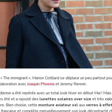
 « The immigrant », Marion Cotillard se déplace un peu partout pou
llaboration avec
Joaquin Phoenix
et Jeremy Renner.
enne a été repérée avec un total look hiver en début Mai ! Mais l
s été et a rajouté des
lunettes solaires over size
et très
col
e. Bien choisie, cette
monture aviateur xxl
aux
verres à effe
e française et complète merveilleusement son look décontracté ch