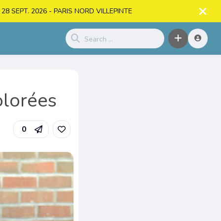
. > 28 SEPT. 2026 - PARIS NORD VILLEPINTE
olorées
0