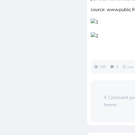
source: www.public.f
396
0
juin
Comment prés
terme