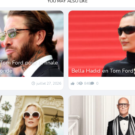
YOU MAY ALSO LIKE
Tom Ford pour la finale
monde
Bella Hadid en Tom Ford
juillet 27, 2026
0
848
0