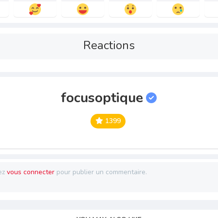
Reactions
focusoptique
1399
ez
vous connecter
pour publier un commentaire.