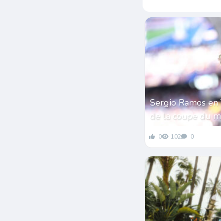
Sergio Ramos en 
de la coupe du 
0
102
0