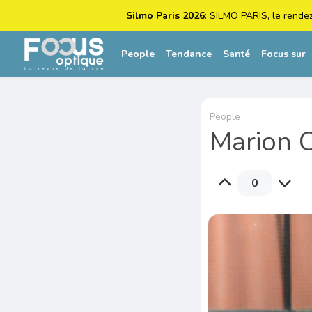
Silmo Paris 2026
: SILMO PARIS, le rende
People
Tendance
Santé
Focus sur
People
Marion C
0