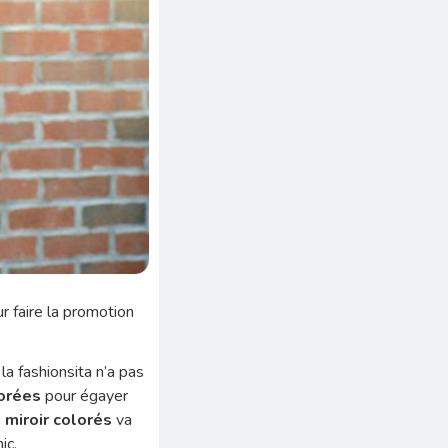
r faire la promotion
a fashionsita n’a pas
orées
pour égayer
t miroir colorés
va
ic.