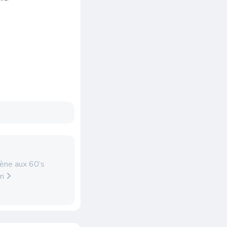
ène aux 60’s
on