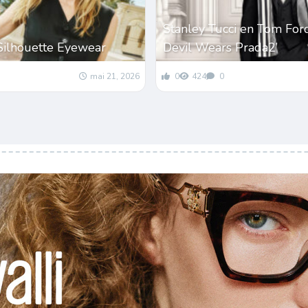
Stanley Tucci en Tom For
Silhouette Eyewear
Devil Wears Prada2’
mai 21, 2026
0
424
0