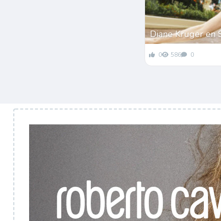
Diane Kruger en 
0
586
0