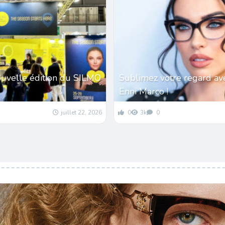
ouvelle édition du SILMO
Sublimez votre regard av
Enni Marco !
juillet 22, 2026
0
3k
0