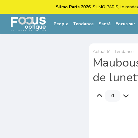
Silmo Paris 2026
: SILMO PARIS, le rende
People
Tendance
Santé
Focus sur
Actualité
Tendance
Maubouss
de lune
0