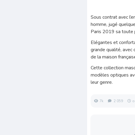
Sous contrat avec l’e
homme, jugé quelque 
Paris 2019 sa toute p
Elégantes et confort
grande qualité, avec d
de la maison français
Cette collection masc
modèles optiques ave
leur genre.
7k
2 059
o