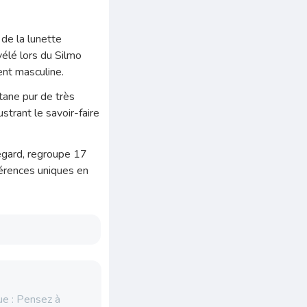
 de la lunette
vélé lors du Silmo
ent masculine.
tane pur de très
ustrant le savoir-faire
 regard, regroupe 17
érences uniques en
ue : Pensez à