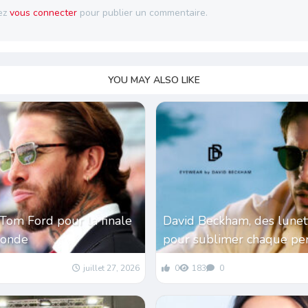
ez
vous connecter
pour publier un commentaire.
YOU MAY ALSO LIKE
Tom Ford pour la finale
David Beckham, des lunet
monde
pour sublimer chaque per
juillet 27, 2026
0
183
0