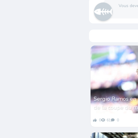
Vous dev
Sergio Ramos en 
de la coupe du 
0
61
0