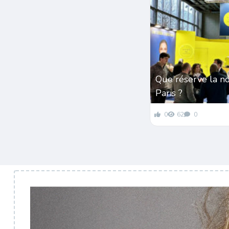
Que réserve la n
Paris ?
0
62
0