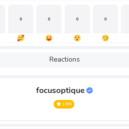
0
0
0
0
Reactions
focusoptique
1399