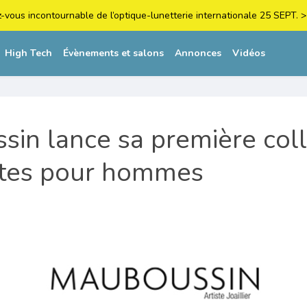
z-vous incontournable de l’optique-lunetterie internationale 25 SEPT
High Tech
Évènements et salons
Annonces
Vidéos
in lance sa première coll
ttes pour hommes