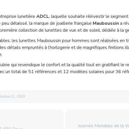
ntreprise lunetière
ADCL
, laquelle souhaite réinvestir le segment
peu délaissé, la marque de joaillerie française
Mauboussin
a ré
remière collection de lunettes de vue et de soleil, dédiée à la g
ables, les lunettes Mauboussin pour hommes sont réalisées en ti
es détails empruntés à l’horlogerie et de magnifiques finitions ill
e.
uline qui revendique le confort et la qualité tout en gratifiant le
c un total de 51 références et 12 modèles solaires pour 36 réf
ctobre 11, 2019
Journée Mondiale de la V