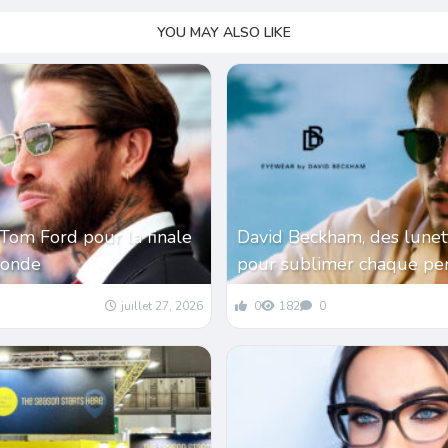
YOU MAY ALSO LIKE
Tom Ford pour la finale
David Beckham, des lunet
monde
pour sublimer chaque per
juillet 27, 2026
0
182
0