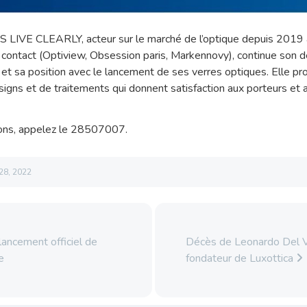
 LIVE CLEARLY, acteur sur le marché de l’optique depuis 201
de contact (Optiview, Obsession paris, Markennovy), continue son
et sa position avec le lancement de ses verres optiques. Elle pro
esigns et de traitements qui donnent satisfaction aux porteurs et 
ions, appelez le 28507007.
 28, 2022
ancement officiel de
Décès de Leonardo Del V
e
fondateur de Luxottica