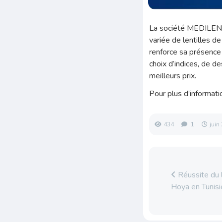
La société MEDILENS
variée de lentilles 
renforce sa présence 
choix d’indices, de d
meilleurs prix.
Pour plus d’informat
434
1
juin
Réussite du l
Hoya en Tunisi