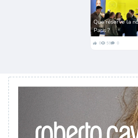
Que réserve la n
Paris ?
0
59
0