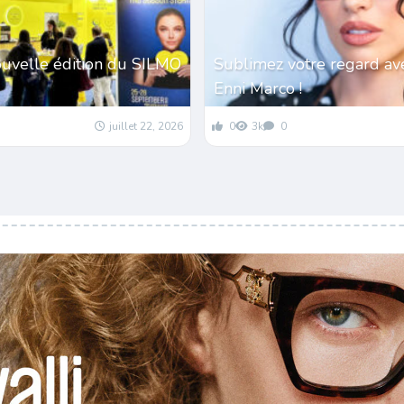
ouvelle édition du SILMO
Sublimez votre regard av
Enni Marco !
juillet 22, 2026
0
3k
0