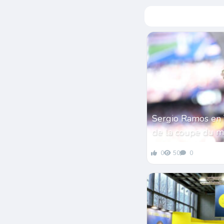
Sergio Ramos en 
de la coupe du 
0
50
0