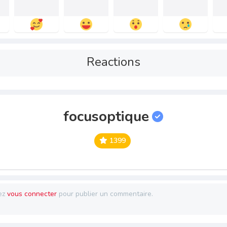
Reactions
focusoptique
1399
ez
vous connecter
pour publier un commentaire.