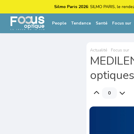
Silmo Paris 2026
: SILMO PARIS, le rende
People
Tendance
Santé
Focus sur
Actualité
Focus sur
MEDILENS
optique
0