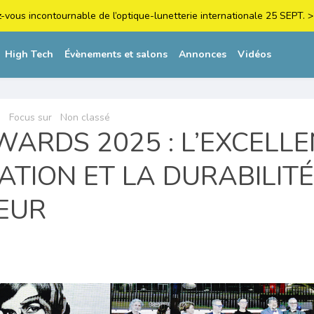
z-vous incontournable de l’optique-lunetterie internationale 25 SEPT
High Tech
Évènements et salons
Annonces
Vidéos
s
Focus sur
Non classé
WARDS 2025 : L’EXCELLE
ATION ET LA DURABILITÉ
EUR