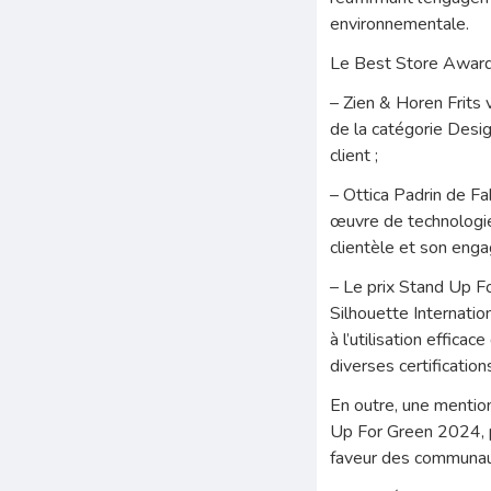
environnementale.
Le Best Store Award,
– Zien & Horen Frit
de la catégorie Desig
client ;
– Ottica Padrin de Fab
œuvre de technologies
clientèle et son enga
– Le prix Stand Up Fo
Silhouette Internatio
à l’utilisation effica
diverses certification
En outre, une mention
Up For Green 2024, p
faveur des communau