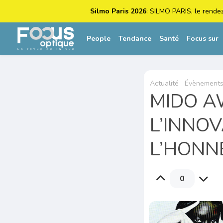
Silmo Paris 2026
: SILMO PARIS, le rende
People
Tendance
Santé
Focus sur
Actualité
Évènement
MIDO A
L’INNOV
L’HONN
0