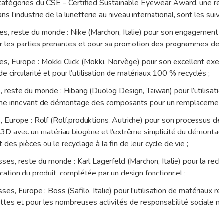
 catégories du CSE – Certified Sustainable Eyewear Award, une r
ans l’industrie de la lunetterie au niveau international, sont les sui
s, reste du monde : Nike (Marchon, Italie) pour son engagement
ur les parties prenantes et pour sa promotion des programmes de d
s, Europe : Mokki Click (Mokki, Norvège) pour son excellent ex
e circularité et pour l’utilisation de matériaux 100 % recyclés ;
reste du monde : Hibang (Duolog Design, Taiwan) pour l’utilisati
ème innovant de démontage des composants pour un remplacement
Europe : Rolf (Rolf.produktions, Autriche) pour son processus d
n 3D avec un matériau biogène et l’extrême simplicité du démon
des pièces ou le recyclage à la fin de leur cycle de vie ;
es, reste du monde : Karl Lagerfeld (Marchon, Italie) pour la re
ication du produit, complétée par un design fonctionnel ;
s, Europe : Boss (Safilo, Italie) pour l’utilisation de matériaux 
tes et pour les nombreuses activités de responsabilité sociale 