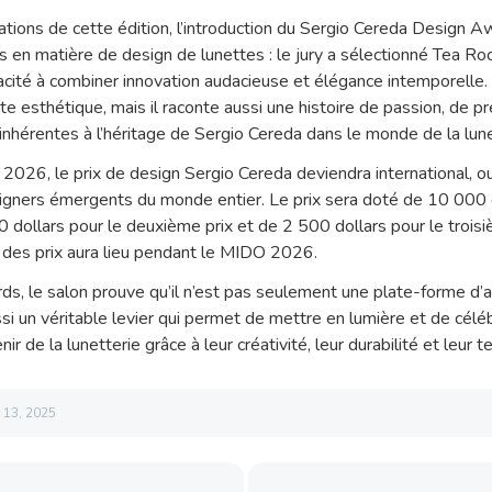
vations de cette édition, l’introduction du Sergio Cereda Design
 en matière de design de lunettes : le jury a sélectionné Tea Roc
pacité à combiner innovation audacieuse et élégance intemporell
te esthétique, mais il raconte aussi une histoire de passion, de pr
inhérentes à l’héritage de Sergio Cereda dans le monde de la lune
 2026, le prix de design Sergio Cereda deviendra international, o
igners émergents du monde entier. Le prix sera doté de 10 000 d
0 dollars pour le deuxième prix et de 2 500 dollars pour le troisi
des prix aura lieu pendant le MIDO 2026.
, le salon prouve qu’il n’est pas seulement une plate-forme d’af
ssi un véritable levier qui permet de mettre en lumière et de célé
enir de la lunetterie grâce à leur créativité, leur durabilité et leur 
r 13, 2025