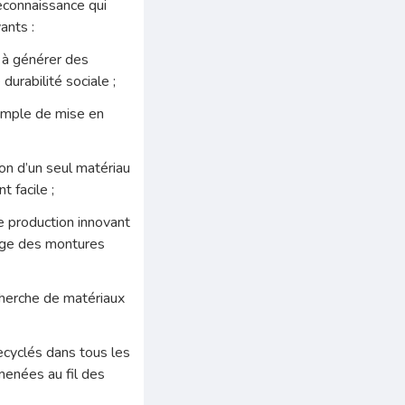
econnaissance qui
vants :
 à générer des
urabilité sociale ;
emple de mise en
on d’un seul matériau
 facile ;
e production innovant
tage des montures
cherche de matériaux
recyclés dans tous les
menées au fil des