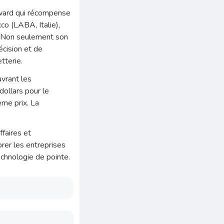
 Award qui récompense
co (LABA, Italie),
e. Non seulement son
écision et de
tterie.
uvrant les
ollars pour le
ème prix. La
faires et
brer les entreprises
technologie de pointe.