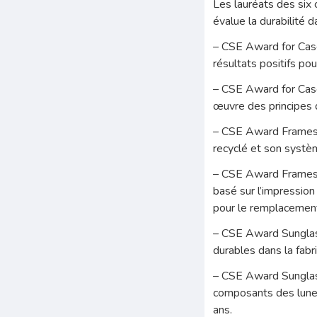
Les lauréats des six
évalue la durabilité d
– CSE Award for Case
résultats positifs po
– CSE Award for Case
œuvre des principes d
– CSE Award Frames, 
recyclé et son syst
– CSE Award Frames, 
basé sur l’impressio
pour le remplacement 
– CSE Award Sunglass
durables dans la fabr
– CSE Award Sunglasse
composants des lunet
ans.