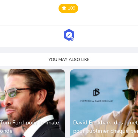
109
YOU MAY ALSO LIKE
Tom Ford pour la finale
David Beckham, des lunet
monde
pour sublimer chaque per