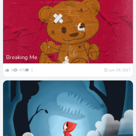
Breaking Me
0
475
1
juin 29, 2017