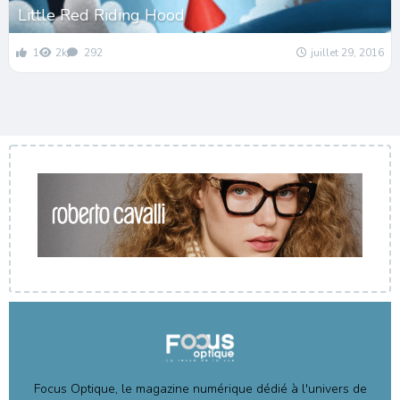
Little Red Riding Hood
1
2k
292
juillet 29, 2016
Focus Optique, le magazine numérique dédié à l'univers de