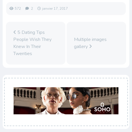
572
2
janvier 17, 2017
5 Dating Tips
People Wish They
Multiple images
Knew In Their
gallery
Twenties