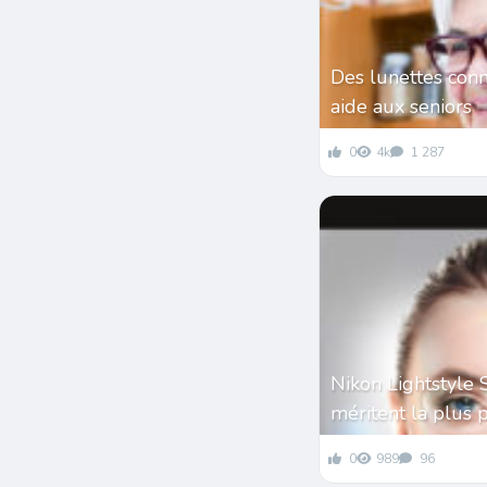
Des lunettes conn
aide aux seniors
0
4k
1 287
Nikon Lightstyle 
méritent la plus 
0
989
96