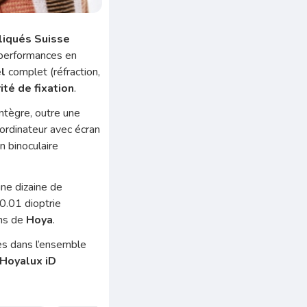
pliqués Suisse
 performances en
l
complet (réfraction,
ité de fixation
.
intègre, outre une
 ordinateur avec écran
n binoculaire
une dizaine de
0.01 dioptrie
ons de
Hoya
.
es dans l’ensemble
Hoyalux iD