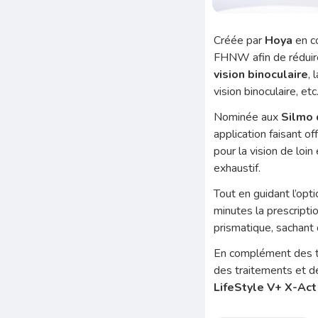
Créée par
Hoya
en co
FHNW afin de réduir
vision binoculaire
, 
vision binoculaire, et
Nominée aux
Silmo 
application faisant o
pour la vision de loi
exhaustif.
Tout en guidant l’opti
minutes la prescripti
prismatique, sachant 
En complément des te
des traitements et 
LifeStyle V+ X-Act