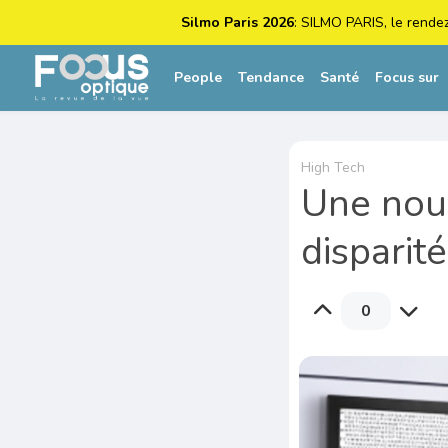
Silmo Paris 2026
: SILMO PARIS, le rende
People
Tendance
Santé
Focus sur
High Tech
Une nouv
disparité
0