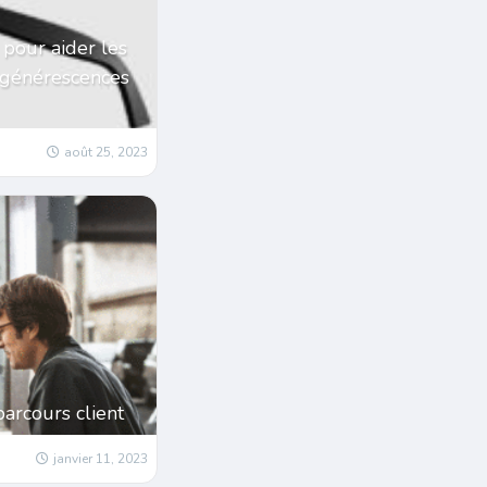
 pour aider les
égénérescences
août 25, 2023
parcours client
janvier 11, 2023