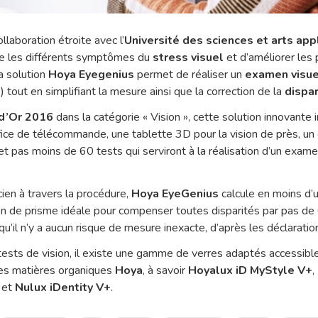
llaboration étroite avec l’
Université des sciences et arts ap
e les différents symptômes du
stress visuel
et d’améliorer les
la solution
Hoya Eyegenius
permet de réaliser un
examen visue
c.) tout en simplifiant la mesure ainsi que la correction de la
dispar
d’Or 2016
dans la catégorie « Vision », cette solution innovante 
ffice de télécommande, une tablette 3D pour la vision de près, un
n et pas moins de 60 tests qui serviront à la réalisation d’un exame
cien à travers la procédure,
Hoya EyeGenius
calcule en moins d’
on de prisme idéale pour compenser toutes disparités par pas de 
qu’il n’y a aucun risque de mesure inexacte, d’après les déclarati
sts de vision, il existe une gamme de verres adaptés accessibl
des matières organiques
Hoya
, à savoir
Hoyalux iD MyStyle V+
,
et
Nulux iDentity V+
.