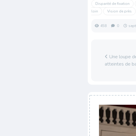
Disparité de fixation
loin
Vision de près
458
0
sep
Une loupe d
atteintes de b