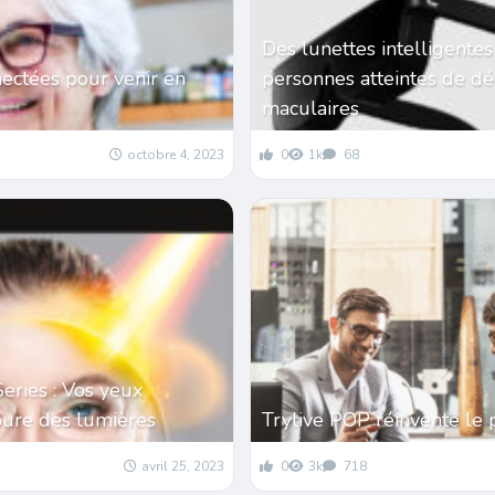
Des lunettes intelligentes
ectées pour venir en
personnes atteintes de d
maculaires
octobre 4, 2023
0
1k
68
Series : Vos yeux
pure des lumières
Trylive POP réinvente le 
avril 25, 2023
0
3k
718