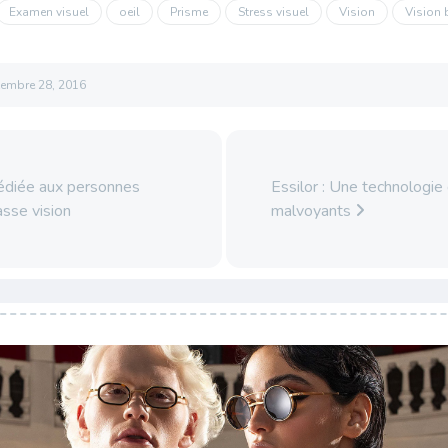
Examen visuel
oeil
Prisme
Stress visuel
Vision
Vision 
tembre 28, 2016
édiée aux personnes
Essilor : Une technologie q
asse vision
malvoyants