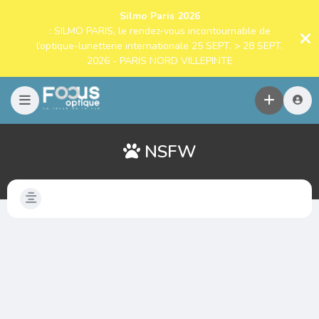
Silmo Paris 2026
: SILMO PARIS, le rendez-vous incontournable de
l’optique-lunetterie internationale 25 SEPT. > 28 SEPT.
2026 - PARIS NORD VILLEPINTE
NSFW