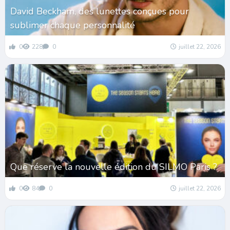
David Beckham, des lunettes conçues pour
sublimer chaque personnalité
0
228
0
juillet 22, 2026
Que réserve la nouvelle édition du SILMO Paris ?
0
84
0
juillet 22, 2026