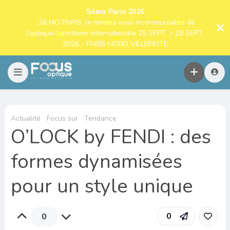
Silmo Paris 2026
: SILMO PARIS, le rendez-vous incontournable de
l’optique-lunetterie internationale 25 SEPT. > 28 SEPT.
2026 - PARIS NORD VILLEPINTE
Actualité
Focus sur
Tendance
O’LOCK by FENDI : des
formes dynamisées
pour un style unique
0
0