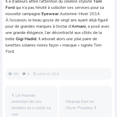
Il a d’ailleurs attiré l’attention du célèbre styliste
Tom
Ford
qui n’a pas hésité à solliciter ses services pour sa
nouvelle campagne
Eyewear
Automne-Hiver 2014.
À l’occasion, le beau gosse de vingt ans ayant déjà figuré
pour de grandes marques à l’instar d’
Armani,
a posé avec
une grande élégance, l’air décontracté aux côtés de la
belle
Gigi Hadid.
Il arborait alors une jolie paire de
lunettes solaires noires façon « masque » signée Tom
Ford.
436
0
juillet 16, 2014
Le mauvais
entretien de ses
Miranda Kerr en
lentilles lui a coûté sa
Oliver Peoples
vue