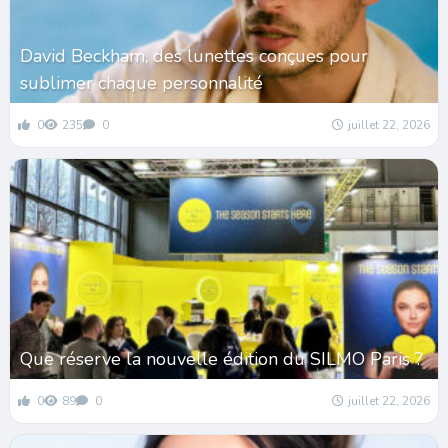
David Beckham, des lunettes conçues pour
sublimer chaque personnalité
0
235
0
juillet 22, 2026
Que réserve la nouvelle édition du SILMO Paris ?
0
89
0
juillet 22, 2026