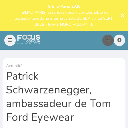
Silmo Paris 2026
: SILMO PARIS, le rendez-vous incontournable de
l’optique-lunetterie internationale 25 SEPT. > 28 SEPT.
2026 - PARIS NORD VILLEPINTE
Actualité
Patrick
Schwarzenegger,
ambassadeur de Tom
Ford Eyewear