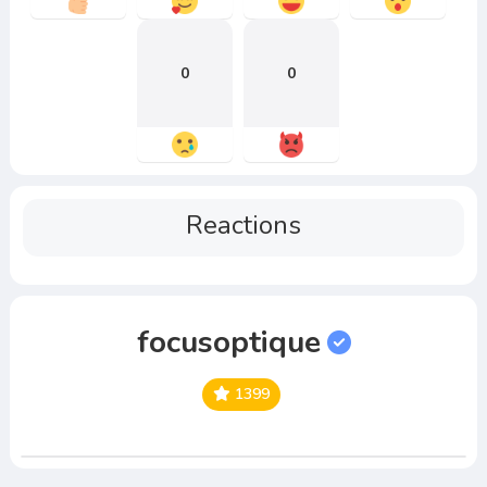
0
0
Reactions
focusoptique
1399