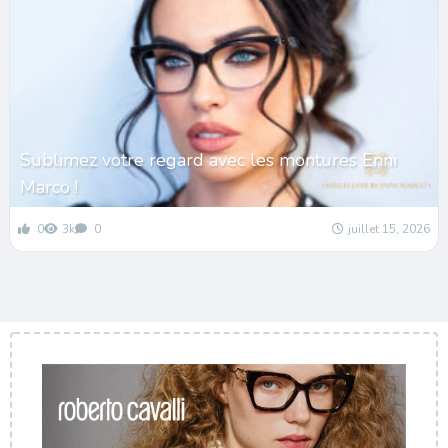
Sublimez votre regard avec les montures Enni
Marco !
0
3k
0
juillet 15, 2026