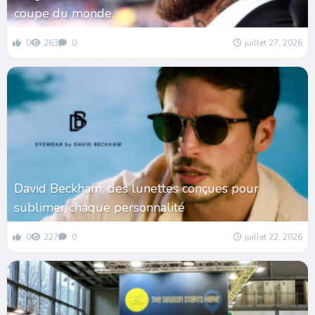
coupe du monde
0
263
0
juillet 27, 2026
David Beckham, des lunettes conçues pour
sublimer chaque personnalité
0
227
0
juillet 22, 2026