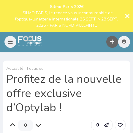
Silmo Paris 2026
: SILMO PARIS, le rendez-vous incontournable de
l’optique-lunetterie internationale 25 SEPT. > 28 SEPT.
2026 - PARIS NORD VILLEPINTE
Actualité
Focus sur
Profitez de la nouvelle
offre exclusive
d’Optylab !
0
0