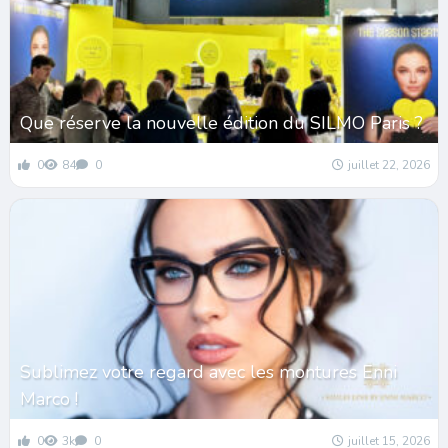
Que réserve la nouvelle édition du SILMO Paris ?
0
84
0
juillet 22, 2026
Sublimez votre regard avec les montures Enni
Marco !
0
3k
0
juillet 15, 2026