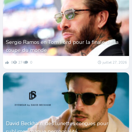
Sergio Ramos en Tom Ford pour la finale de la
coupe du monde
0
274
0
juillet 27, 2026
David Beckham, des lunettes conçues pour
sublimer chaque personnalité