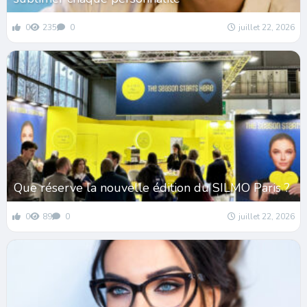
0
235
0
juillet 22, 2026
Que réserve la nouvelle édition du SILMO Paris ?
0
89
0
juillet 22, 2026