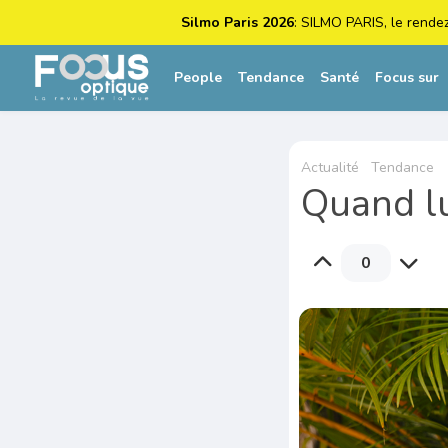
Silmo Paris 2026
: SILMO PARIS, le rende
People
Tendance
Santé
Focus sur
Actualité
Tendance
Quand l
0