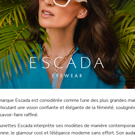
marque Escada est considérée comme l’une des plus grandes ma
iculant une vision confiante et élégante de la féminité, souligné
avoir-faire raffiné.
 lunettes Escada interprète ses modèles de manière contemporai
inine, le glamour cool et l’élégance moderne sans effort. Son auda