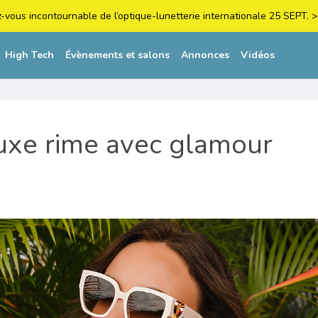
z-vous incontournable de l’optique-lunetterie internationale 25 SEPT
High Tech
Évènements et salons
Annonces
Vidéos
uxe rime avec glamour