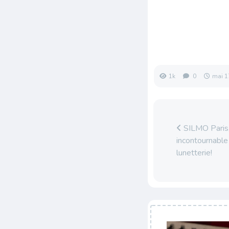
1k
0
mai 1
SILMO Paris,
incontournable 
lunetterie!