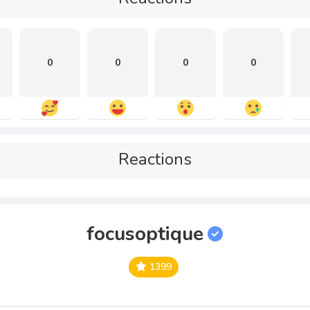
0
0
0
0
Reactions
focusoptique
1399