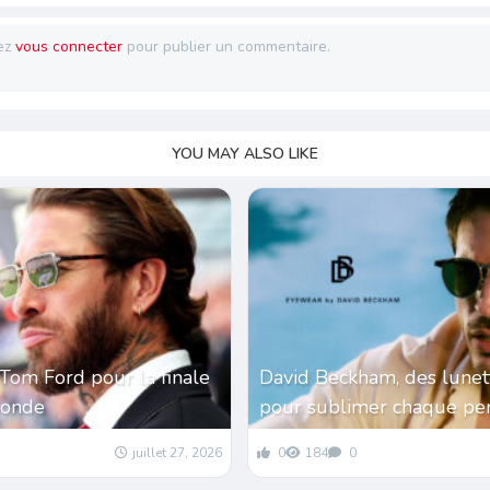
ez
vous connecter
pour publier un commentaire.
YOU MAY ALSO LIKE
Tom Ford pour la finale
David Beckham, des lunet
monde
pour sublimer chaque per
juillet 27, 2026
0
184
0