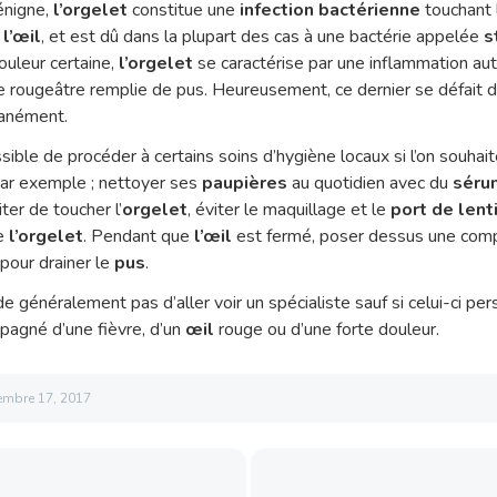
énigne,
l’orgelet
constitue une
infection bactérienne
touchant 
l’œil
,
et est dû dans la plupart des cas à une bactérie appelée
s
uleur certaine,
l’orgelet
se caractérise par une inflammation auto
aie rougeâtre remplie de pus. Heureusement, ce dernier se défait
tanément.
sible de procéder à certains soins d’hygiène locaux si l’on souhait
r exemple ; nettoyer ses
paupières
au quotidien
avec du
séru
iter de toucher l’
orgelet
, éviter le maquillage et le
port de lent
de
l’orgelet
. Pendant que
l’œil
est fermé, poser dessus une com
our drainer le
pus
.
généralement pas d’aller voir un spécialiste sauf si celui-ci per
mpagné d’une fièvre, d’un
œil
rouge ou d’une forte douleur.
embre 17, 2017