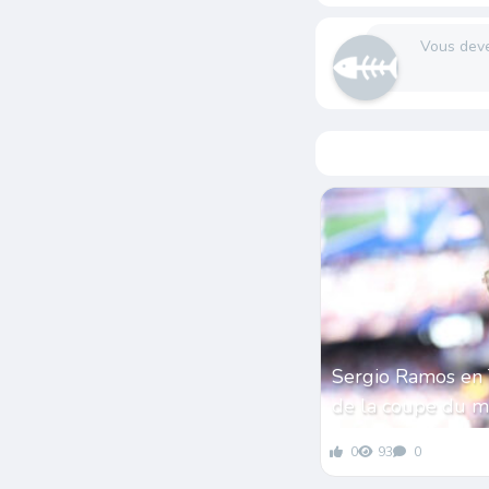
Vous dev
Sergio Ramos en 
de la coupe du 
0
93
0