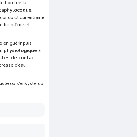
le bord de la
taphylocoque
.
ur du cil qui entraine
 de lui-même et
e en guérir plus
m physiologique
à
illes de contact
presse d’eau
siste ou s’enkyste ou