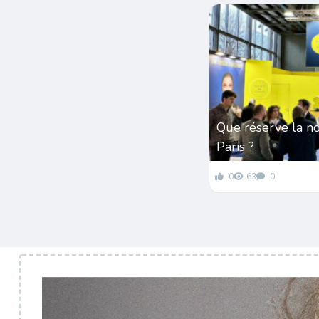
Que réserve la n
Paris ?
0
63
0