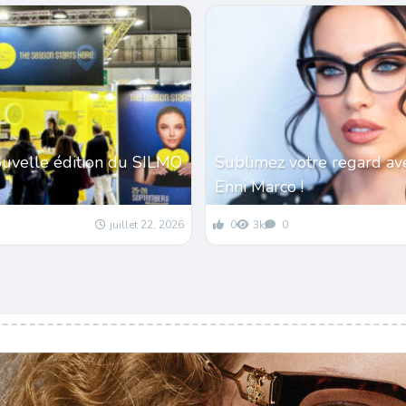
ouvelle édition du SILMO
Sublimez votre regard av
Enni Marco !
juillet 22, 2026
0
3k
0