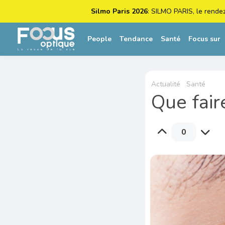
Silmo Paris 2026
: SILMO PARIS, le rende
People
Tendance
Santé
Focus sur
Actualité
Santé
Que fair
0