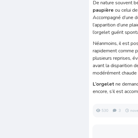
De nature souvent b
paupière
ou celui de
Accompagné d’une do
l’apparition d’une pl
l’orgelet guérit spon
Néanmoins, il est pos
rapidement comme pa
plusieurs reprises, év
avant la disparition 
modérément chaude p
L’orgelet
ne demande 
encore, s’il est acco
530
3
nov