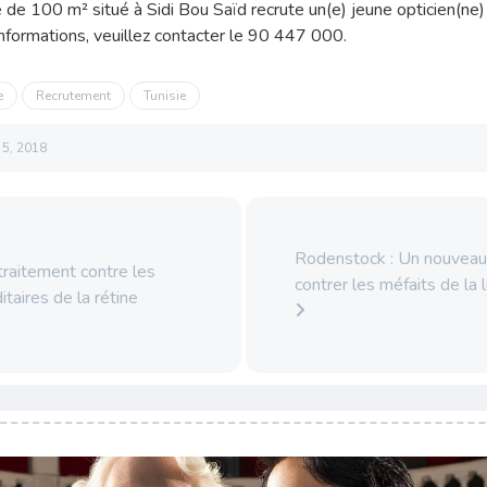
de 100 m² situé à Sidi Bou Saïd recrute un(e) jeune opticien(ne)
informations, veuillez contacter le 90 447 000.
e
Recrutement
Tunisie
l 5, 2018
Rodenstock : Un nouveau
raitement contre les
contrer les méfaits de la
taires de la rétine