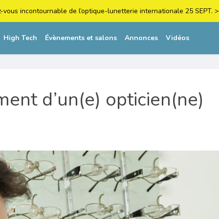
z-vous incontournable de l’optique-lunetterie internationale 25 SEPT
High Tech
Évènements et salons
Annonces
Vidéos
ent d’un(e) opticien(ne)