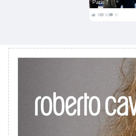
Paris ?
0
62
0