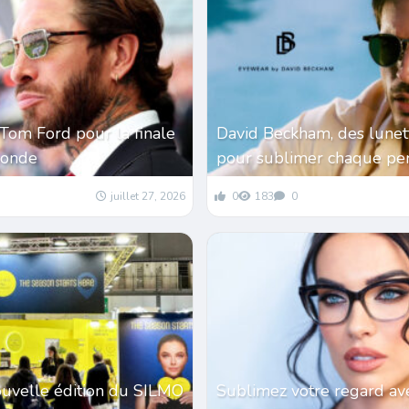
Tom Ford pour la finale
David Beckham, des lunet
monde
pour sublimer chaque per
juillet 27, 2026
0
183
0
ouvelle édition du SILMO
Sublimez votre regard av