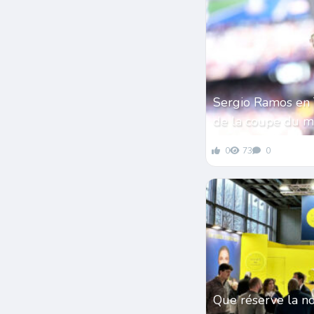
Sergio Ramos en 
de la coupe du 
0
73
0
Que réserve la n