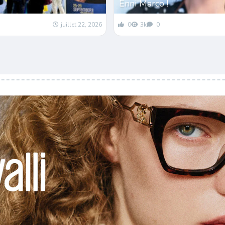
Enni Marco !
juillet 22, 2026
0
3k
0