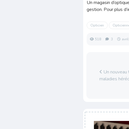
Un magasin d’optique 
gestion. Pour plus d’
Opticien
Opticienn
518
3
avri
Un nouveau t
maladies hérédi