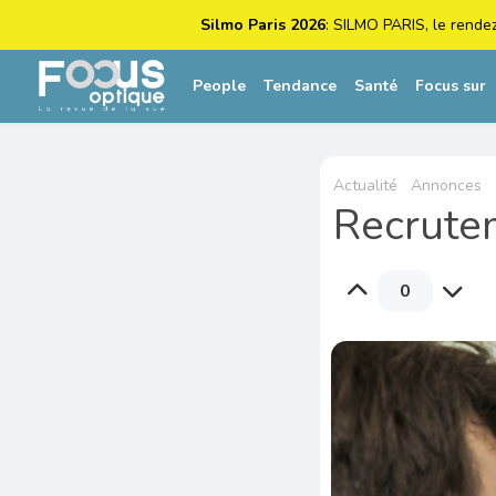
Silmo Paris 2026
: SILMO PARIS, le rende
People
Tendance
Santé
Focus sur
Actualité
Annonces
Recrutem
0