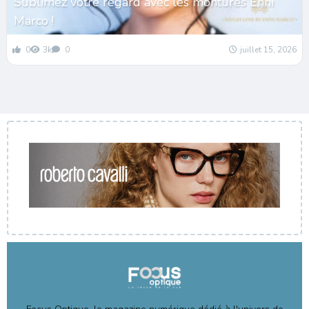
Sublimez votre regard avec les montures Enni
Marco !
0
3k
0
juillet 15, 2026