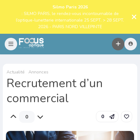
Silmo Paris 2026
: SILMO PARIS, le rendez-vous incontournable de
l’optique-lunetterie internationale 25 SEPT. > 28 SEPT.
2026 - PARIS NORD VILLEPINTE
Actualité
Annonces
Recrutement d’un
commercial
0
0