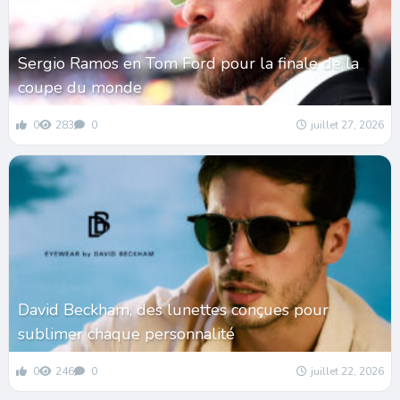
Sergio Ramos en Tom Ford pour la finale de la
coupe du monde
0
283
0
juillet 27, 2026
David Beckham, des lunettes conçues pour
sublimer chaque personnalité
0
246
0
juillet 22, 2026