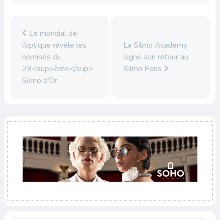
Le mondial de
l’optique révèle les
La Silmo Academy
nominés du
signe son retour au
29<sup>ème</sup>
Silmo Paris
Silmo d’Or