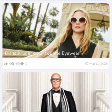
Diane Kruger en Silhouette Eyewear
0
609
0
mai 21, 2026