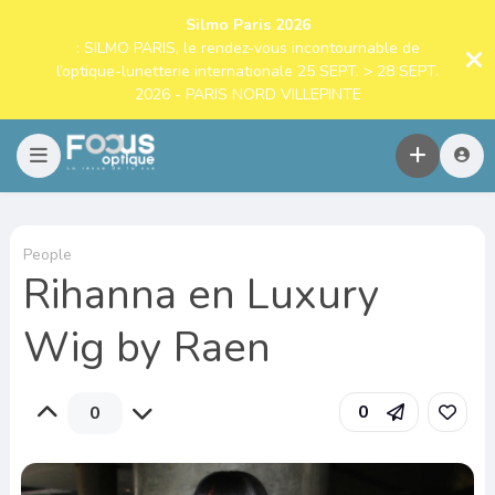
Silmo Paris 2026
: SILMO PARIS, le rendez-vous incontournable de
l’optique-lunetterie internationale 25 SEPT. > 28 SEPT.
2026 - PARIS NORD VILLEPINTE
People
Rihanna en Luxury
Wig by Raen
0
0