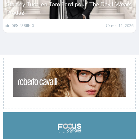
Stanley Tucci en Tom Ford pour ‘The Devil Wears
Prada2’
0
438
0
mai 11, 2026