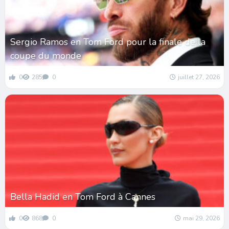
Sergio Ramos en Tom Ford pour la finale de la
coupe du monde
0
285
0
juillet 27, 2026
Bella Hadid en Tom Ford à Cannes
0
868
0
mai 29, 2026