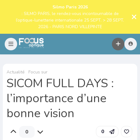
Silmo Paris 2026
: SILMO PARIS, le rendez-vous incontournable de
l’optique-lunetterie internationale 25 SEPT. > 28 SEPT.
2026 - PARIS NORD VILLEPINTE
Actualité
Focus sur
SICOM FULL DAYS :
l’importance d’une
bonne vision
0
0