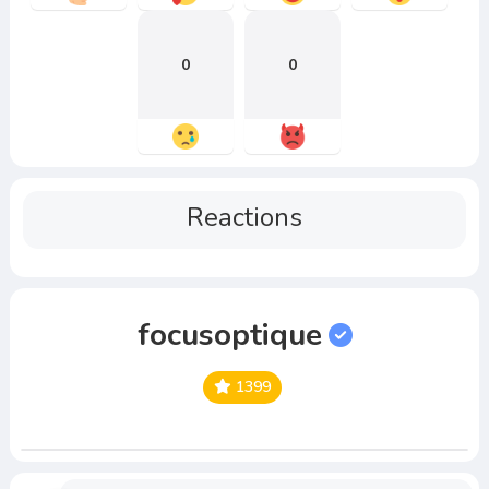
0
0
Reactions
focusoptique
1399