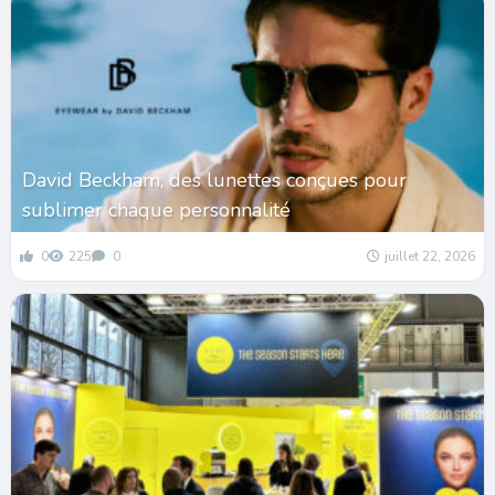
David Beckham, des lunettes conçues pour
sublimer chaque personnalité
0
225
0
juillet 22, 2026