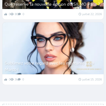
Que réserve la nouvelle édition du SILMO Paris ?
0
80
0
juillet 22, 2026
Sublimez votre regard avec les montures Enni
Marco !
0
3k
0
juillet 15, 2026