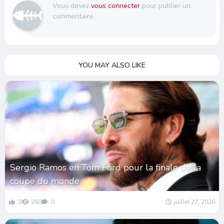
Vous devez
vous connecter
pour publier un
commentaire.
YOU MAY ALSO LIKE
Sergio Ramos en Tom Ford pour la finale de la
coupe du monde
0
260
0
juillet 27, 2026