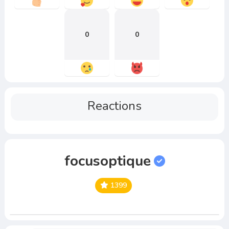
0
0
Reactions
focusoptique
1399