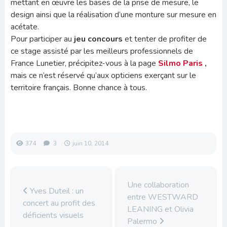
mettant en œuvre les bases de la prise de mesure, le
design ainsi que la réalisation d’une monture sur mesure en
acétate.
Pour participer au
jeu concours
et tenter de profiter de
ce stage assisté par les meilleurs professionnels de
France Lunetier, précipitez-vous à la page
Silmo Paris
,
mais ce n’est réservé qu’aux opticiens exerçant sur le
territoire français. Bonne chance à tous.
374
3
juin 10, 2014
Une collaboration
Yves Duteil : un
entre WESTWARD
concert au profit des
LEANING et Olivia
déficients visuels
Palermo