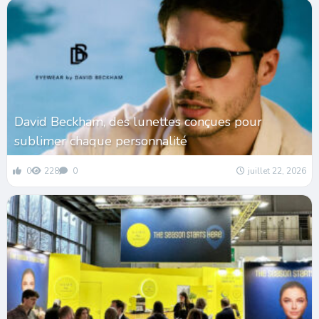
David Beckham, des lunettes conçues pour
sublimer chaque personnalité
0
228
0
juillet 22, 2026