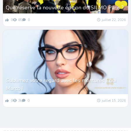
Que réserve la nouvelle édition du SILMO Paris ?
0
85
0
juillet 22, 2026
Sublimez votre regard avec les montures Enni
Marco !
0
3k
0
juillet 15, 2026