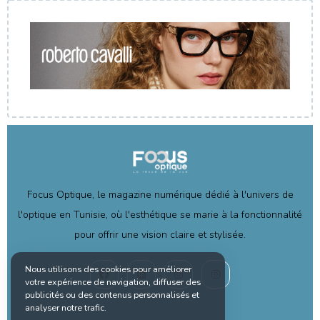
Focus Optique, le magazine numérique dédié à l'univers de
l'optique en Tunisie, où l'esthétique se marie à la fonctionnalité
pour offrir une vision claire et stylisée.
Nous utilisons des cookies pour améliorer
votre expérience de navigation, diffuser des
publicités ou des contenus personnalisés et
analyser notre trafic.