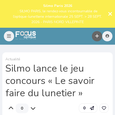
Silmo Paris 2026
: SILMO PARIS, le rendez-vous incontournable de
l’optique-lunetterie internationale 25 SEPT. > 28 SEPT.
2026 - PARIS NORD VILLEPINTE
Actualité
Silmo lance le jeu
concours « Le savoir
faire du lunetier »
0
0