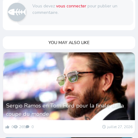
Vous devez
vous connecter
pour publier un
commentaire.
YOU MAY ALSO LIKE
Sergio Ramos en Tom Ford pour la finale de la
coupe du monde
0
265
0
juillet 27, 2026