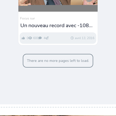
Focus sur
Un nouveau record avec -108
dioptries
0
600
4
avril 13, 2016
There are no more pages left to load.