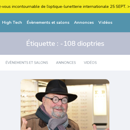
z-vous incontournable de l’optique-lunetterie internationale 25 SEPT
High Tech
Évènements et salons
Annonces
Vidéos
Étiquette :
-108 dioptries
ÉVÈNEMENTS ET SALONS
ANNONCES
VIDÉOS