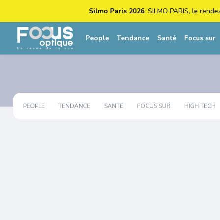
Silmo Paris 2026
: SILMO PARIS, le rende
People
Tendance
Santé
Focus sur
PEOPLE
TENDANCE
SANTÉ
FOCUS SUR
HIGH TECH