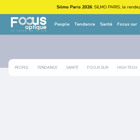
Silmo Paris 2026
: SILMO PARIS, le rende
People
Tendance
Santé
Focus sur
PEOPLE
TENDANCE
SANTÉ
FOCUS SUR
HIGH TECH