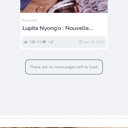
Actualité
Lupita Nyong’o : Nouvelle
ambassadrice de Miu Miu
Eyewear
0
568
0
mai 18, 2014
There are no more pages left to load.