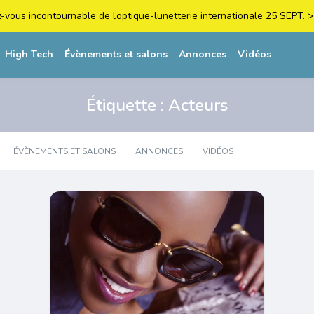
z-vous incontournable de l’optique-lunetterie internationale 25 SEPT
High Tech
Évènements et salons
Annonces
Vidéos
Étiquette :
Acteurs
ÉVÈNEMENTS ET SALONS
ANNONCES
VIDÉOS