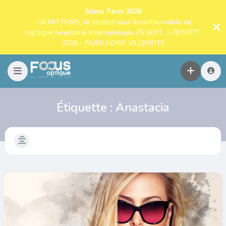
Silmo Paris 2026
: SILMO PARIS, le rendez-vous incontournable de
l’optique-lunetterie internationale 25 SEPT. > 28 SEPT.
2026 - PARIS NORD VILLEPINTE
Étiquette :
Anastacia