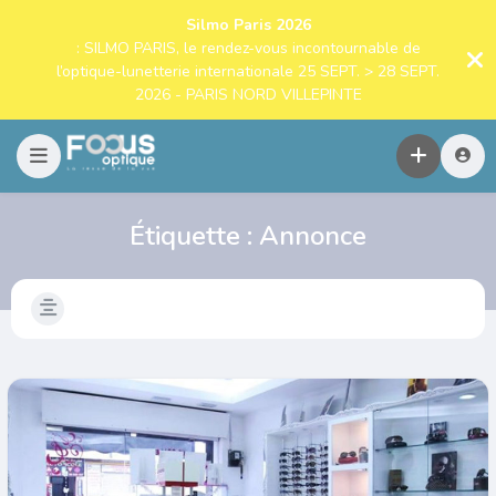
Silmo Paris 2026
: SILMO PARIS, le rendez-vous incontournable de
l’optique-lunetterie internationale 25 SEPT. > 28 SEPT.
2026 - PARIS NORD VILLEPINTE
Étiquette :
Annonce