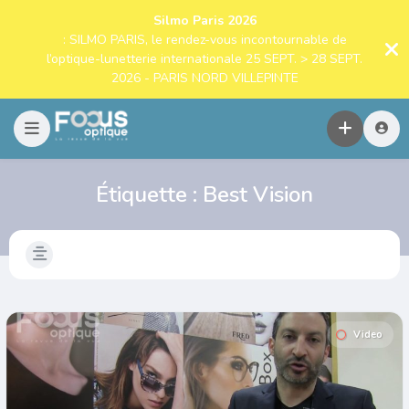
Silmo Paris 2026
: SILMO PARIS, le rendez-vous incontournable de
l’optique-lunetterie internationale 25 SEPT. > 28 SEPT.
2026 - PARIS NORD VILLEPINTE
Étiquette :
Best Vision
Video