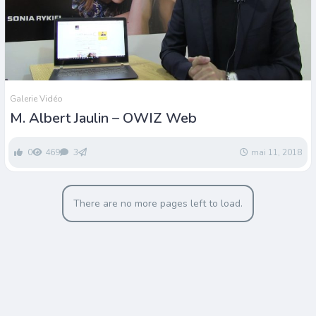
Galerie Vidéo
M. Albert Jaulin – OWIZ Web
0
469
3
mai 11, 2018
There are no more pages left to load.