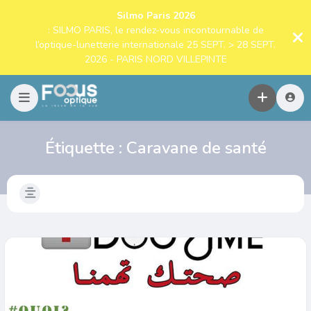
Silmo Paris 2026
: SILMO PARIS, le rendez-vous incontournable de
l’optique-lunetterie internationale 25 SEPT. > 28 SEPT.
2026 - PARIS NORD VILLEPINTE
Étiquette :
Caravane de santé