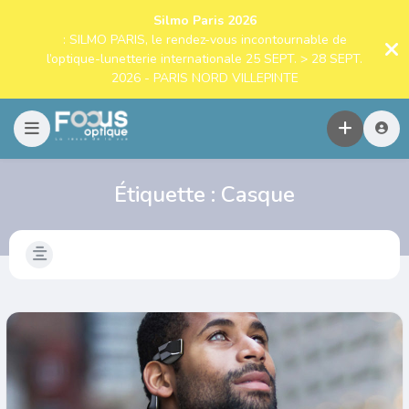
Silmo Paris 2026
: SILMO PARIS, le rendez-vous incontournable de
l’optique-lunetterie internationale 25 SEPT. > 28 SEPT.
2026 - PARIS NORD VILLEPINTE
Étiquette :
Casque