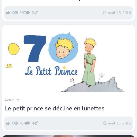
0
397
0
avril 18, 2016
Actualité
Le petit prince se décline en lunettes
0
414
4
avril 15, 2016