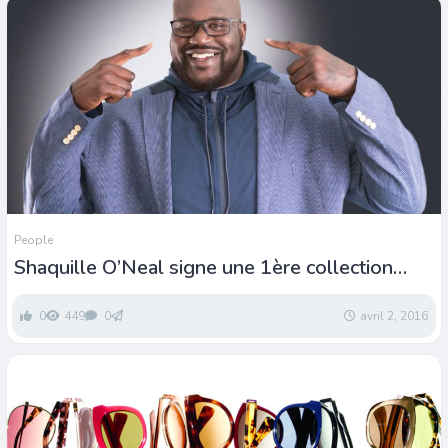
People
Shaquille O’Neal signe une 1ère collection
optique
0
449
0
avril 2, 2016