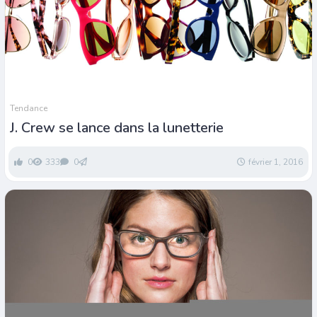
Tendance
J. Crew se lance dans la lunetterie
0
333
0
février 1, 2016