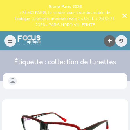
Silmo Paris 2026
: SILMO PARIS, le rendez-vous incontournable de
l’optique-lunetterie internationale 25 SEPT. > 28 SEPT.
2026 - PARIS NORD VILLEPINTE
Étiquette :
collection de lunettes