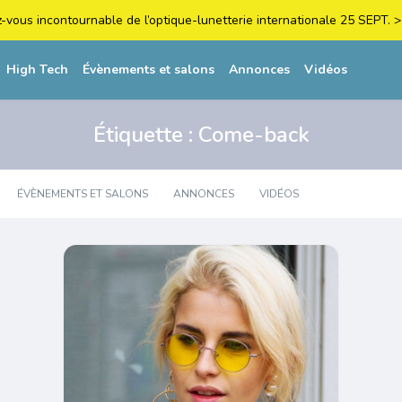
z-vous incontournable de l’optique-lunetterie internationale 25 SEPT
High Tech
Évènements et salons
Annonces
Vidéos
Étiquette :
Come-back
ÉVÈNEMENTS ET SALONS
ANNONCES
VIDÉOS