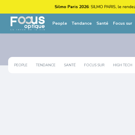
Silmo Paris 2026
: SILMO PARIS, le rende
People
Tendance
Santé
Focus sur
PEOPLE
TENDANCE
SANTÉ
FOCUS SUR
HIGH TECH