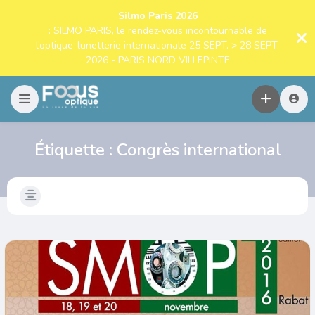
Silmo Paris 2026
: SILMO PARIS, le rendez-vous incontournable de
l’optique-lunetterie internationale 25 SEPT. > 28 SEPT.
2026 - PARIS NORD VILLEPINTE
Étiquette :
Congrès international