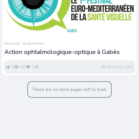
Actualité
Évènements
Action ophtalmologique-optique à Gabès
0
407
3
février 12, 2018
There are no more pages left to load.