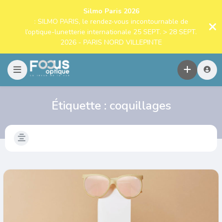
Silmo Paris 2026
: SILMO PARIS, le rendez-vous incontournable de
l’optique-lunetterie internationale 25 SEPT. > 28 SEPT.
2026 - PARIS NORD VILLEPINTE
Étiquette :
coquillages