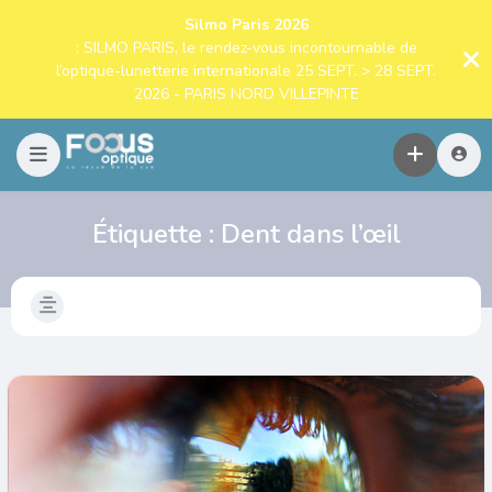
Silmo Paris 2026
: SILMO PARIS, le rendez-vous incontournable de
l’optique-lunetterie internationale 25 SEPT. > 28 SEPT.
2026 - PARIS NORD VILLEPINTE
Étiquette :
Dent dans l’œil