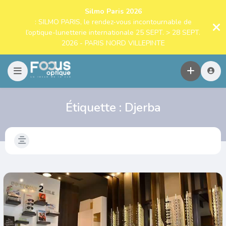
Silmo Paris 2026
: SILMO PARIS, le rendez-vous incontournable de
l’optique-lunetterie internationale 25 SEPT. > 28 SEPT.
2026 - PARIS NORD VILLEPINTE
Étiquette :
Djerba