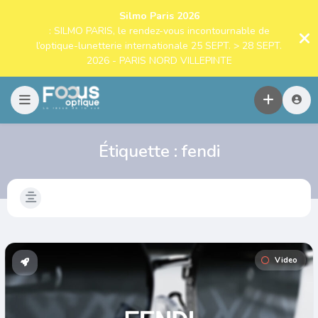
Silmo Paris 2026
: SILMO PARIS, le rendez-vous incontournable de
l’optique-lunetterie internationale 25 SEPT. > 28 SEPT.
2026 - PARIS NORD VILLEPINTE
Étiquette :
fendi
Video