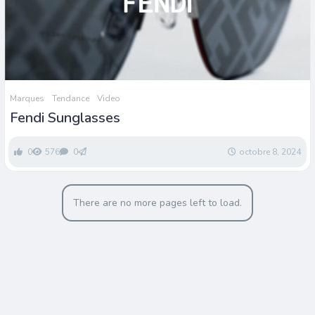
Marques
Tendance
Video
Fendi Sunglasses
0
576
0
octobre 8, 2024
There are no more pages left to load.