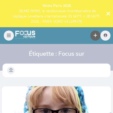
Silmo Paris 2026
: SILMO PARIS, le rendez-vous incontournable de
l’optique-lunetterie internationale 25 SEPT. > 28 SEPT.
2026 - PARIS NORD VILLEPINTE
Étiquette :
Focus sur