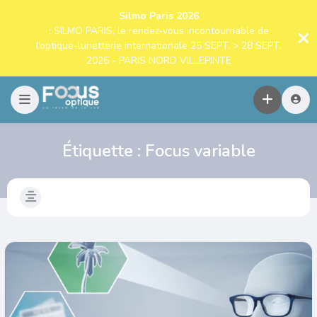
Silmo Paris 2026
: SILMO PARIS, le rendez-vous incontournable de
l’optique-lunetterie internationale 25 SEPT. > 28 SEPT.
2026 - PARIS NORD VILLEPINTE
Étiquette :
Focus variable