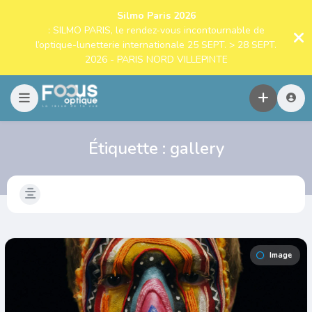
Silmo Paris 2026
: SILMO PARIS, le rendez-vous incontournable de
l’optique-lunetterie internationale 25 SEPT. > 28 SEPT.
2026 - PARIS NORD VILLEPINTE
Étiquette :
gallery
Image