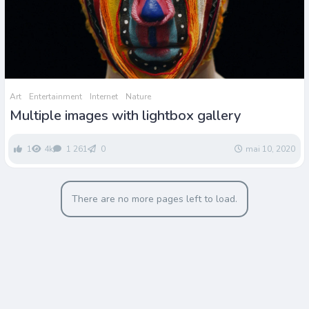
Art
Entertainment
Internet
Nature
Multiple images with lightbox gallery
1
4k
1 261
0
mai 10, 2020
There are no more pages left to load.