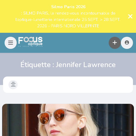
Silmo Paris 2026
: SILMO PARIS, le rendez-vous incontournable de
l’optique-lunetterie internationale 25 SEPT. > 28 SEPT.
2026 - PARIS NORD VILLEPINTE
Étiquette :
Jennifer Lawrence