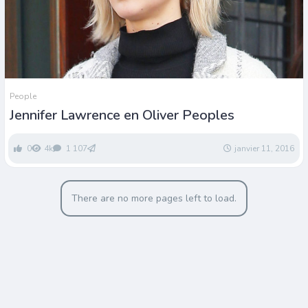
People
Jennifer Lawrence en Oliver Peoples
0
4k
1 107
janvier 11, 2016
There are no more pages left to load.