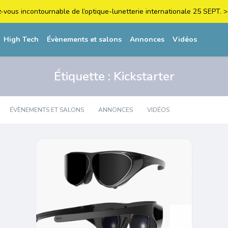
z-vous incontournable de l’optique-lunetterie internationale 25 SEPT
High Tech
Évènements et salons
Annonces
Vidéos
Étiquette :
Kickstarter
ÉVÈNEMENTS ET SALONS
ANNONCES
VIDÉOS