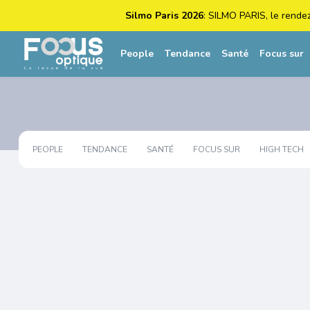
Silmo Paris 2026
: SILMO PARIS, le rende
People
Tendance
Santé
Focus sur
PEOPLE
TENDANCE
SANTÉ
FOCUS SUR
HIGH TECH