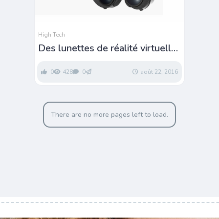
High Tech
Des lunettes de réalité virtuelle
raffinées et ergonomiques
0
428
0
août 22, 2016
There are no more pages left to load.