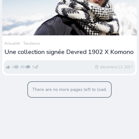
Actualité
Tendance
Une collection signée Devred 1902 X Komono
0
484
5
décembre 13, 2017
There are no more pages left to load.