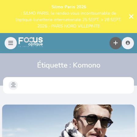
Silmo Paris 2026
: SILMO PARIS, le rendez-vous incontournable de
l’optique-lunetterie internationale 25 SEPT. > 28 SEPT.
2026 - PARIS NORD VILLEPINTE
Étiquette :
Komono