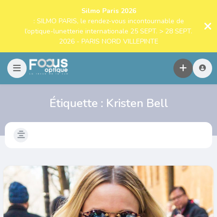
Silmo Paris 2026
: SILMO PARIS, le rendez-vous incontournable de
l’optique-lunetterie internationale 25 SEPT. > 28 SEPT.
2026 - PARIS NORD VILLEPINTE
Étiquette :
Kristen Bell