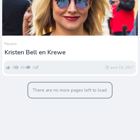
People
Kristen Bell en Krewe
0
494
0
avril 10, 2017
There are no more pages left to load.