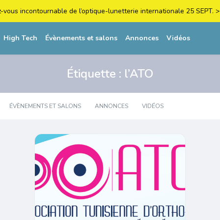
z-vous incontournable de l’optique-lunetterie internationale 25 SEPT
High Tech
Évènements et salons
Annonces
Vidéos
Étiquette :
l’ATO
ÉVÈNEMENTS ET SALONS
ANNONCES
VIDÉOS