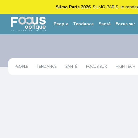
Silmo Paris 2026
: SILMO PARIS, le rende
People
Tendance
Santé
Focus sur
PEOPLE
TENDANCE
SANTÉ
FOCUS SUR
HIGH TECH