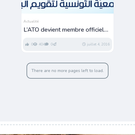
Actualité
L’ATO devient membre officiel
de l’IOA
0
404
0
juillet 4, 2016
There are no more pages left to load.