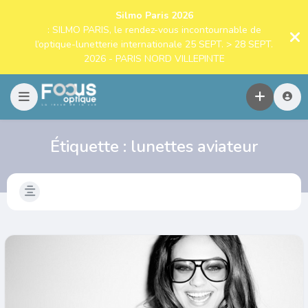
Silmo Paris 2026
: SILMO PARIS, le rendez-vous incontournable de
l’optique-lunetterie internationale 25 SEPT. > 28 SEPT.
2026 - PARIS NORD VILLEPINTE
Étiquette :
lunettes aviateur