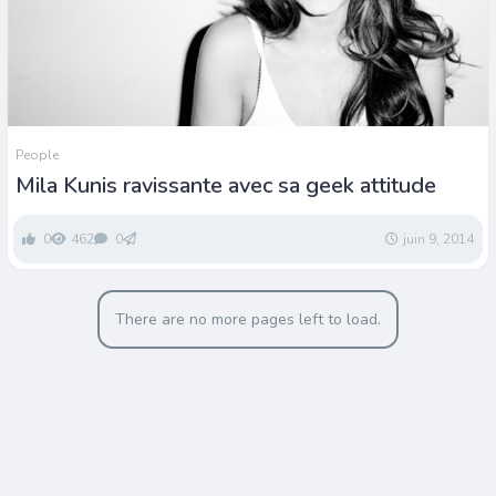
People
Mila Kunis ravissante avec sa geek attitude
0
462
0
juin 9, 2014
There are no more pages left to load.