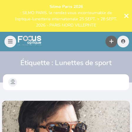
Silmo Paris 2026
: SILMO PARIS, le rendez-vous incontournable de
l’optique-lunetterie internationale 25 SEPT. > 28 SEPT.
2026 - PARIS NORD VILLEPINTE
Étiquette :
Lunettes de sport