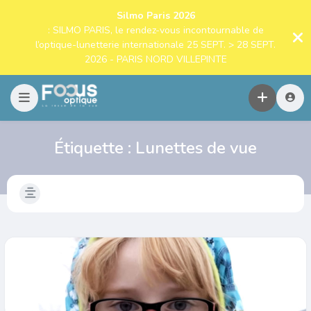
Silmo Paris 2026
: SILMO PARIS, le rendez-vous incontournable de
l’optique-lunetterie internationale 25 SEPT. > 28 SEPT.
2026 - PARIS NORD VILLEPINTE
Étiquette :
Lunettes de vue