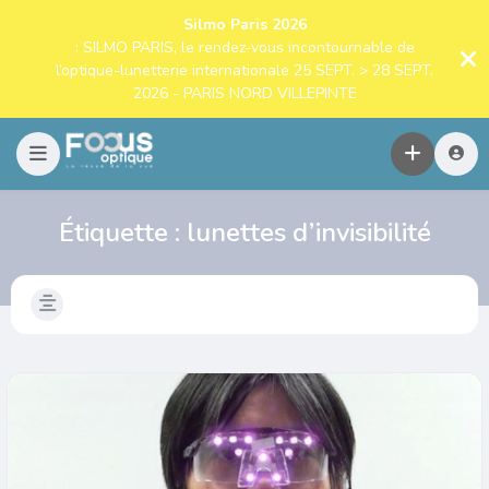
Silmo Paris 2026
: SILMO PARIS, le rendez-vous incontournable de
l’optique-lunetterie internationale 25 SEPT. > 28 SEPT.
2026 - PARIS NORD VILLEPINTE
Étiquette :
lunettes d’invisibilité